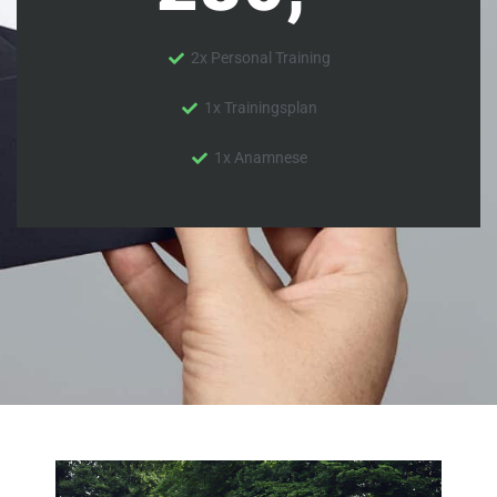
2x Personal Training
1x Trainingsplan
1x Anamnese