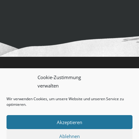
Cookie-Zustimmung
verwalten
Impressum
Datenschutz
Wir verwenden Cookies, um unsere Website und unseren Service zu
optimieren.
AGB
Akzeptieren
© Leon Ralf – Personal Training Hamburg 2025
Ablehnen